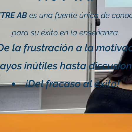
NTRE
AB
es una fuente única de cono
para su éxito en la
enseñanza.
De la frustración a la motiva
ayos inútiles hasta discusio
¡Del fracaso al éxito!