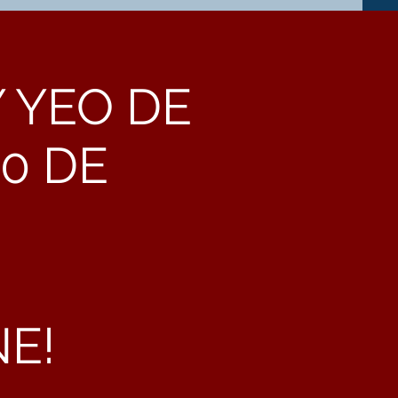
 YEO DE
10 DE
E!