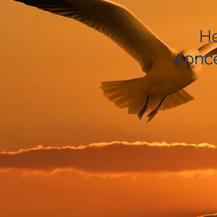
He
conc