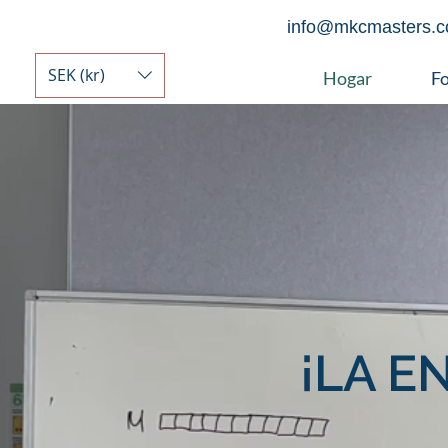
info@mkcmasters.
SEK (kr)
Hogar
F
¡LA E