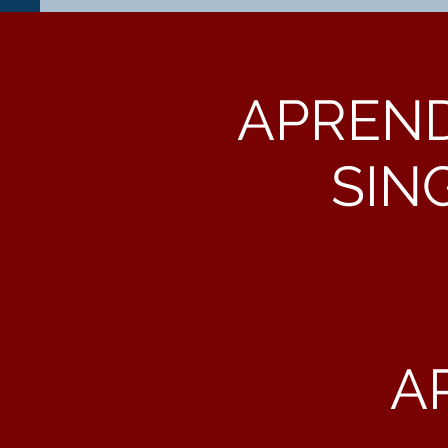
APREND
SIN
A