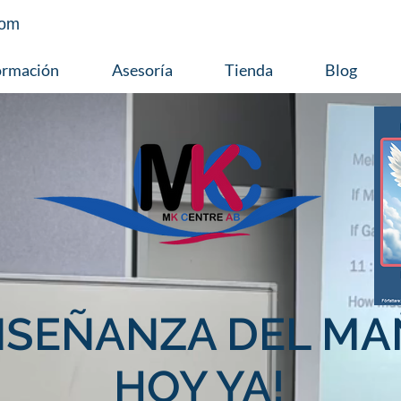
com
ormación
Asesoría
Tienda
Blog
NSEÑANZA DEL MA
HOY YA!