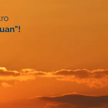
tro
uan"!