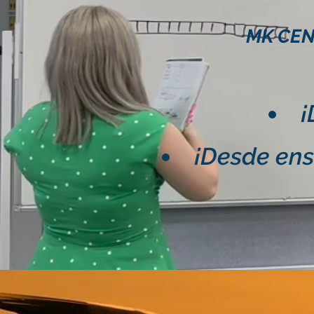
MK CE
¡
¡Desde ens