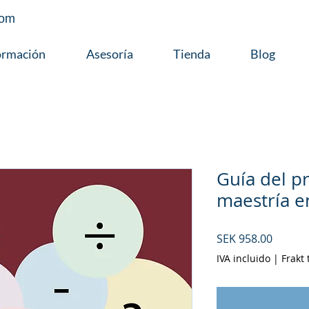
com
ormación
Asesoría
Tienda
Blog
Guía del p
maestría 
Precio
SEK 958.00
IVA incluido
|
Frakt