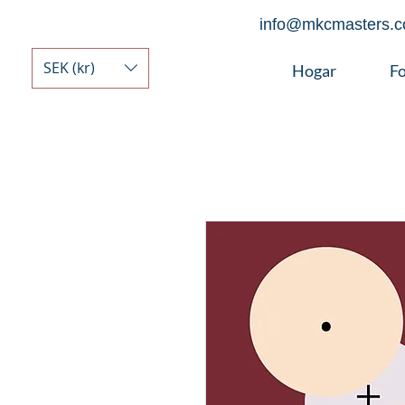
info@mkcmasters.
SEK (kr)
Hogar
F