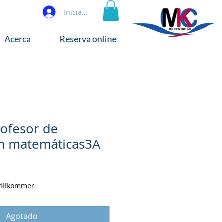
Iniciar sesión
Acerca
Reserva online
rofesor de
en matemáticas3A
 tillkommer
Agotado