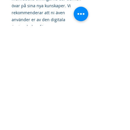
övar på sina nya kunskaper. Vi
rekommenderar att ni även
använder er av den digitala
övningsboken för gemensam
genomgång av övningarna, där kan
ni även klicka fram svaren.
Frakt tillkommer
Frakt tillkommer
info@mkcmasters,com