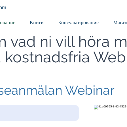
com
ование
Книги
Консультирование
Магаз
 vad ni vill höra 
 kostnadsfria Webi
sseanmälan Webinar