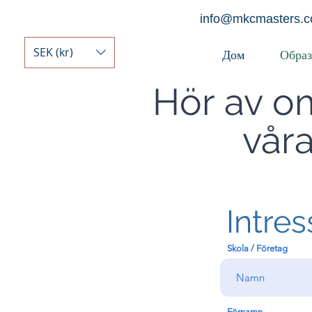
info@mkcmasters.
SEK (kr)
Дом
Образ
Hör av om
våra
Intre
Skola / Företag
Förnamn