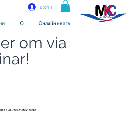
Войти
ин
О
Онлайн книга
mer om via
nar!