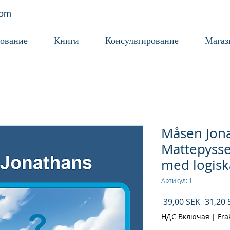
com
ование
Книги
Консультирование
Магаз
Måsen Jon
Mattepysse
med logisk
Артикул: 1
Обычн
 39,00 SEK 
31,20 
цена
НДС Включая
|
Fra