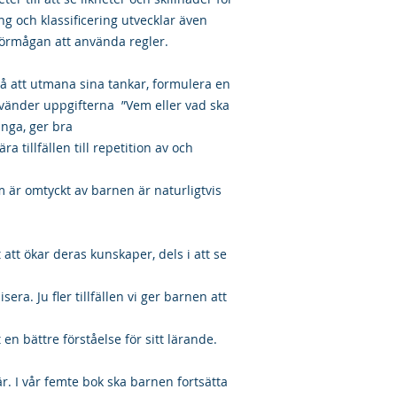
ng och klassificering utvecklar även
förmågan att använda regler.
på att utmana sina tankar, formulera en
använder uppgifterna ”Vem eller vad ska
ånga, ger bra
 tillfällen till repetition av och
 är omtyckt av barnen är naturligtvis
att ökar deras kunskaper, dels i att se
era. Ju fler tillfällen vi ger barnen att
en bättre förståelse för sitt lärande.
r. I vår femte bok ska barnen fortsätta