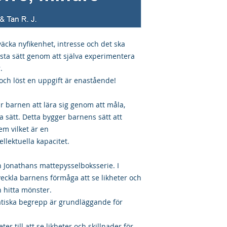
 väcka nyfikenhet, intresse och det ska
sta sätt genom att själva experimentera
r.
 och löst en uppgift är enastående!
r barnen att lära sig genom att måla,
 sätt. Detta bygger barnens sätt att
lem vilket är en
ellektuella kapacitet.
n Jonathans mattepysselboksserie. I
veckla barnens förmåga att se likheter och
ch hitta mönster.
tiska begrepp är grundläggande för
er till att se likheter och skillnader för