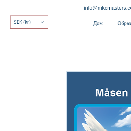
info@mkcmasters.
SEK (kr)
Дом
Образ