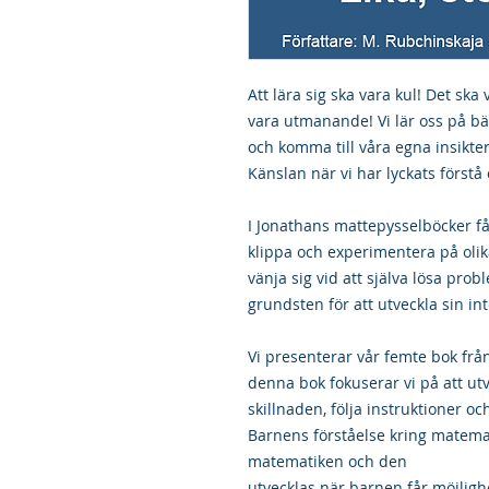
Att lära sig ska vara kul! Det ska
vara utmanande! Vi lär oss på bä
och komma till våra egna insikte
Känslan när vi har lyckats förstå
I Jonathans mattepysselböcker få
klippa och experimentera på olika
vänja sig vid att själva lösa prob
grundsten för att utveckla sin int
Vi presenterar vår femte bok frå
denna bok fokuserar vi på att ut
skillnaden, följa instruktioner o
Barnens förståelse kring matema
matematiken och den
utvecklas när barnen får möjlighet