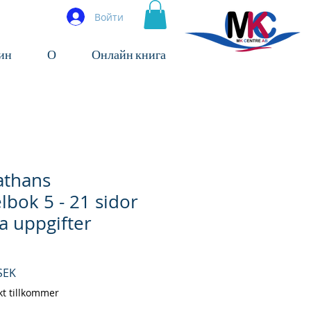
Войти
ин
О
Онлайн книга
athans
lbok 5 - 21 sidor
a uppgifter
ая
Спеццена
SEK
kt tillkommer