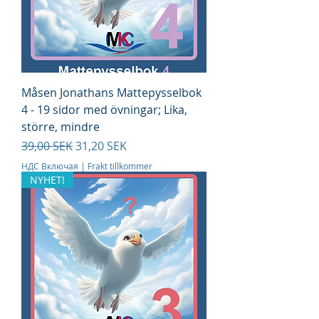
Måsen Jonathans Mattepysselbok
4 - 19 sidor med övningar; Lika,
större, mindre
Обычная цена
Цена со скидкой
39,00 SEK
31,20 SEK
НДС Включая
|
Frakt tillkommer
NYHET!