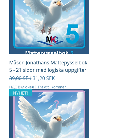
Måsen Jonathans Mattepysselbok
5 - 21 sidor med logiska uppgifter
Обычная цена
Цена со скидкой
39,00 SEK
31,20 SEK
НДС Включая
|
Frakt tillkommer
NYHET!