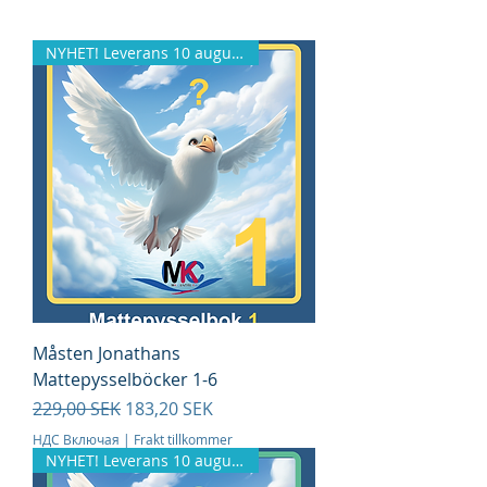
NYHET! Leverans 10 augusti!
Måsten Jonathans
Mattepysselböcker 1-6
Обычная цена
Цена со скидкой
229,00 SEK
183,20 SEK
НДС Включая
|
Frakt tillkommer
NYHET! Leverans 10 augusti!