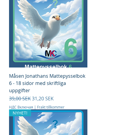
Måsen Jonathans Mattepysselbok
6 - 18 sidor med skriftliga
uppgifter
Обычная цена
Цена со скидкой
39,00 SEK
31,20 SEK
НДС Включая
|
Frakt tillkommer
NYHET!