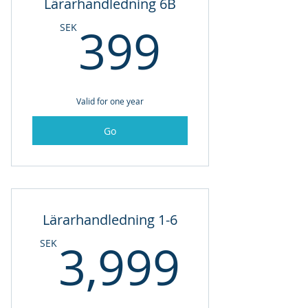
Lärarhandledning 6B
399SE
399
SEK
Valid for one year
Go
Lärarhandledning 1-6
3,999
3,999
SEK