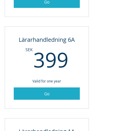
Go
Lärarhandledning 6A
399SE
399
SEK
Valid for one year
Go