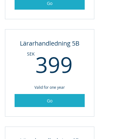
Go
Lärarhandledning 5B
399SE
399
SEK
Valid for one year
Go