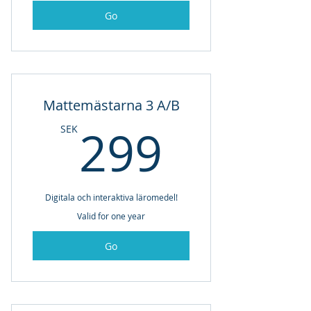
Go
Mattemästarna 3 A/B
299SE
299
SEK
Digitala och interaktiva läromedel!
Valid for one year
Go