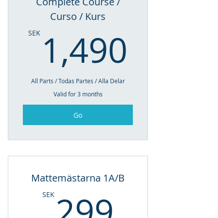
Complete Course /
Curso / Kurs
1,490
1,490
SEK
All Parts / Todas Partes / Alla Delar
Valid for 3 months
Go
Mattemästarna 1A/B
299SE
299
SEK