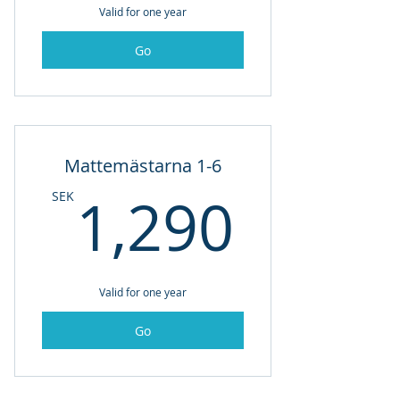
Valid for one year
Go
Mattemästarna 1-6
1,290
1,290
SEK
Valid for one year
Go